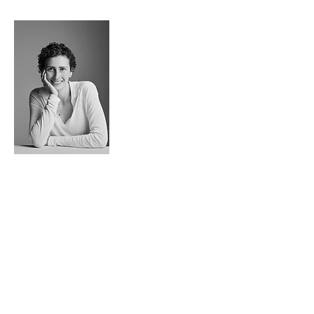
NOSOTROS / ABOUT US
Basalto Studio es una oficina de arquitectura, diseño e
interiorismo fundada por la arquitecta Colombiana
Susana Garavito. Es arquitecta de la Pontificia
Universidad Javeriana con estudios de diseño en el
Politécnico de Milán y de arte en la ciudad de Florencia,
Italia. Basalto Studio que, en palabras de su creadora,
busca llegar a procesos constructivos -como la
arquitectura, el diseño y la producción de mobiliario,
iluminación y accesorios- inspirados en los elementos
puros de la naturaleza, como el mismo basalto. Desde su
apertura en el año 2019, este estudio ha diseñado
espacios residenciales, comerciales, oficinas, hoteles y